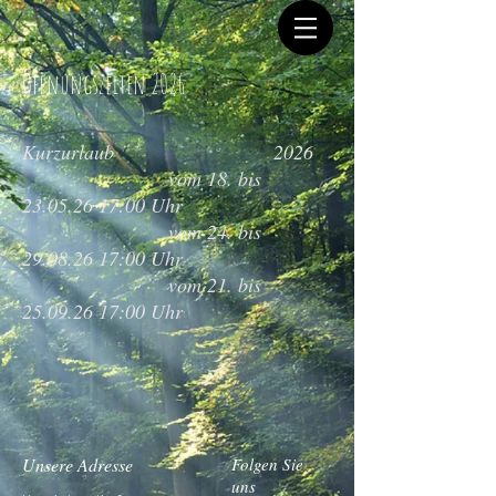
Öffnungszeiten 2026
Kurzurlaub
2026
vom 18. bis
23.05.26 17
:00 Uhr
vom 24. bis
29.08.26 17
:00 Uhr
vom 21. bis
25.09.26 17
:00 Uhr
Unsere Adresse
Folgen Sie
uns